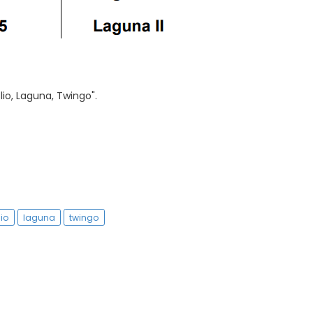
lio, Laguna, Twingo".
lio
laguna
twingo