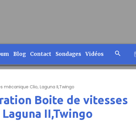
bum
Blog
Contact
Sondages
Vidéos
es mécanique Clio, Laguna II,Twingo
ation Boite de vitesses
 Laguna II,Twingo