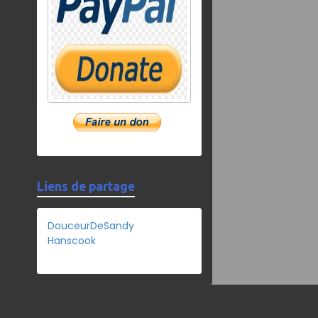
Liens de partage
DouceurDeSandy
Hanscook