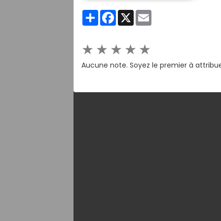
Partager
Facebook
X
Email
★
★
★
★
★
Aucune note. Soyez le premier à attribu