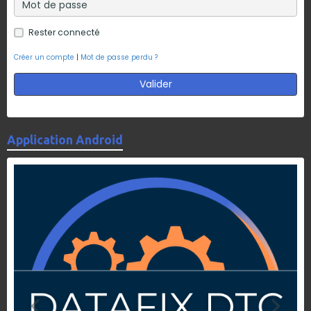
Rester connecté
Créer un compte
|
Mot de passe perdu ?
Valider
Application Android