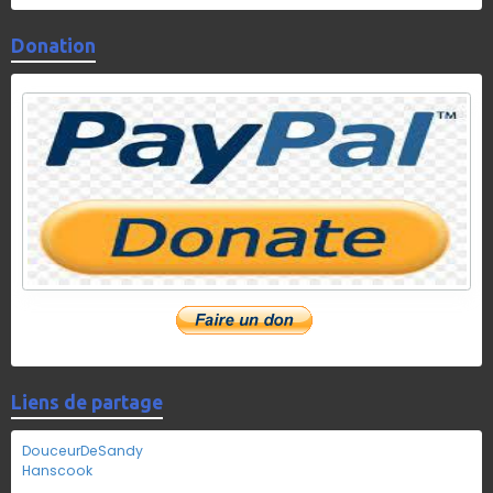
Donation
Liens de partage
DouceurDeSandy
Hanscook