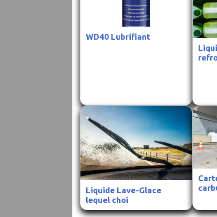
WD40 Lubrifiant
Liqu
refr
Cart
carb
Liquide Lave-Glace
lequel choi