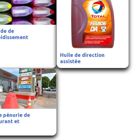
ide de
oidissement
Huile de direction
assistée
e pénurie de
urant et