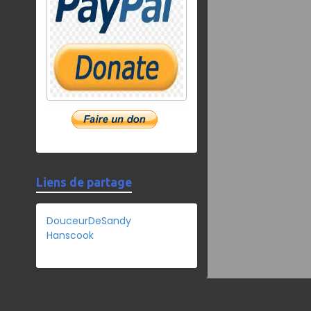
Liens de partage
DouceurDeSandy
Hanscook