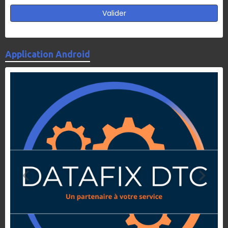
Valider
Application Android