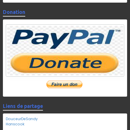
Donation
Liens de partage
DouceurDeSandy
Hanscook