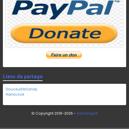
Liens de partage
DouceurDeSandy
Hanscook
© Copyright 2019-2026 -
AutoDiag94