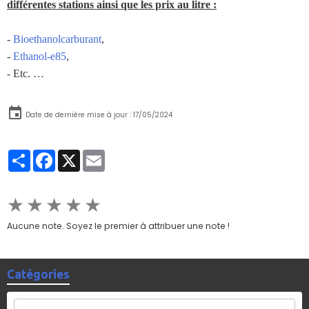
différentes stations ainsi que les prix au litre :
-
Bioethanolcarburant
,
-
Ethanol-e85
,
- Etc. …
Date de dernière mise à jour : 17/05/2024
Partager
Facebook
X
Email
★
★
★
★
★
Aucune note. Soyez le premier à attribuer une note !
Catégories