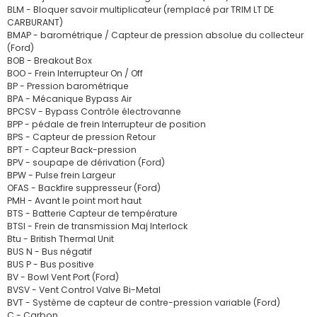
BLM - Bloquer savoir multiplicateur (remplacé par TRIM LT DE
CARBURANT)
BMAP - barométrique / Capteur de pression absolue du collecteur
(Ford)
BOB - Breakout Box
BOO - Frein Interrupteur On / Off
BP - Pression barométrique
BPA - Mécanique Bypass Air
BPCSV - Bypass Contrôle électrovanne
BPP - pédale de frein Interrupteur de position
BPS - Capteur de pression Retour
BPT - Capteur Back-pression
BPV - soupape de dérivation (Ford)
BPW - Pulse frein Largeur
OFAS - Backfire suppresseur (Ford)
PMH - Avant le point mort haut
BTS - Batterie Capteur de température
BTSI - Frein de transmission Maj Interlock
Btu - British Thermal Unit
BUS N - Bus négatif
BUS P - Bus positive
BV - Bowl Vent Port (Ford)
BVSV - Vent Control Valve Bi-Metal
BVT - Système de capteur de contre-pression variable (Ford)
C - Carbon