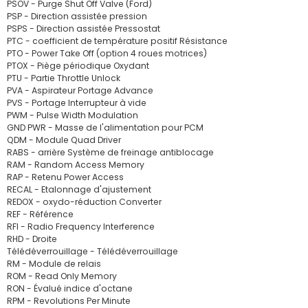
PSOV - Purge Shut Off Valve (Ford)
PSP - Direction assistée pression
PSPS - Direction assistée Pressostat
PTC - coefficient de température positif Résistance
PTO - Power Take Off (option 4 roues motrices)
PTOX - Piège périodique Oxydant
PTU - Partie Throttle Unlock
PVA - Aspirateur Portage Advance
PVS - Portage Interrupteur à vide
PWM - Pulse Width Modulation
GND PWR - Masse de l'alimentation pour PCM
QDM - Module Quad Driver
RABS - arrière Système de freinage antiblocage
RAM - Random Access Memory
RAP - Retenu Power Access
RECAL - Etalonnage d'ajustement
REDOX - oxydo-réduction Converter
REF - Référence
RFI - Radio Frequency Interference
RHD - Droite
Télédéverrouillage - Télédéverrouillage
RM - Module de relais
ROM - Read Only Memory
RON - Évalué indice d'octane
RPM - Revolutions Per Minute