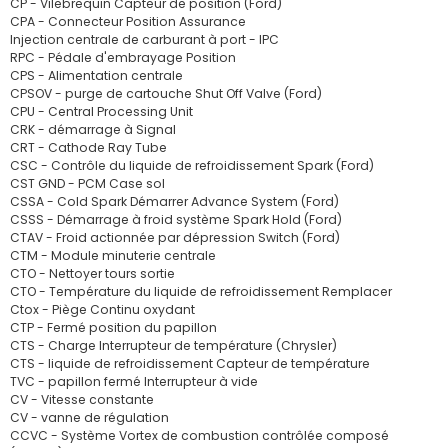
CP - Vilebrequin Capteur de position (Ford)
CPA - Connecteur Position Assurance
Injection centrale de carburant à port - IPC
RPC - Pédale d'embrayage Position
CPS - Alimentation centrale
CPSOV - purge de cartouche Shut Off Valve (Ford)
CPU - Central Processing Unit
CRK - démarrage à Signal
CRT - Cathode Ray Tube
CSC - Contrôle du liquide de refroidissement Spark (Ford)
CST GND - PCM Case sol
CSSA - Cold Spark Démarrer Advance System (Ford)
CSSS - Démarrage à froid système Spark Hold (Ford)
CTAV - Froid actionnée par dépression Switch (Ford)
CTM - Module minuterie centrale
CTO - Nettoyer tours sortie
CTO - Température du liquide de refroidissement Remplacer
Ctox - Piège Continu oxydant
CTP - Fermé position du papillon
CTS - Charge Interrupteur de température (Chrysler)
CTS - liquide de refroidissement Capteur de température
TVC - papillon fermé Interrupteur à vide
CV - Vitesse constante
CV - vanne de régulation
CCVC - Système Vortex de combustion contrôlée composé