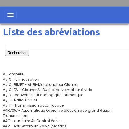
Liste des abréviations
A - ampère
A / C - climatisation
A / CL BIMET - Air Bi-Metal capteur Cleaner
A / CL DV - Cleaner Air Duct et Valve moteur à vide
A / D - convertisseur analogique-numérique
A / F - Ratio Air Fuel
A / T - Transmission automatique
A4R70W - Automatique Overdrive électronique grand Ration
Transmission
AAC - auxiliaire Air Control Valve
AAV - Anti-Afterburn Valve (Mazda)