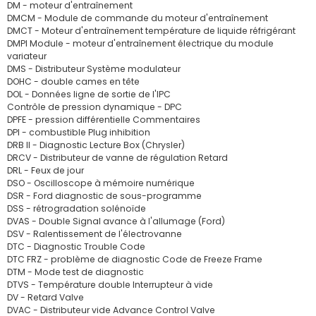
DM - moteur d'entraînement
DMCM - Module de commande du moteur d'entraînement
DMCT - Moteur d'entraînement température de liquide réfrigérant
DMPI Module - moteur d'entraînement électrique du module
variateur
DMS - Distributeur Système modulateur
DOHC - double cames en tête
DOL - Données ligne de sortie de l'IPC
Contrôle de pression dynamique - DPC
DPFE - pression différentielle Commentaires
DPI - combustible Plug inhibition
DRB II - Diagnostic Lecture Box (Chrysler)
DRCV - Distributeur de vanne de régulation Retard
DRL - Feux de jour
DSO - Oscilloscope à mémoire numérique
DSR - Ford diagnostic de sous-programme
DSS - rétrogradation solénoïde
DVAS - Double Signal avance à l'allumage (Ford)
DSV - Ralentissement de l'électrovanne
DTC - Diagnostic Trouble Code
DTC FRZ - problème de diagnostic Code de Freeze Frame
DTM - Mode test de diagnostic
DTVS - Température double Interrupteur à vide
DV - Retard Valve
DVAC - Distributeur vide Advance Control Valve