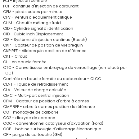
FCI - injection centrale
FCI - continue d'injection de carburant
CFM - pieds cubes par minute
CFV - Venturi à écoulement critique
CHM - Chauffe mélange froid
CID - Cylindre signal d'identification
CID - Cubic Inch Displacement
CIS - Système d'injection continue (Bosch)
CKP - Capteur de position de vilebrequin
CKP REF - Vilebrequin position de référence
CKT - Circuit
CL - en boucle fermée
CTC - Convertisseur embrayage de verrouillage (remplacé par
TCC)
Contrôle en boucle fermée du carburateur - CLCC
CLNT - liquide de refroidissement
CLV - Valeur de charge calculée
CMCI - Multi-port central injection
CPM - Capteur de position d'arbre à cames
CMP REF - arbre à cames position de référence
CO - monoxyde de carbone
CO2 - dioxyde de carbone
COC - conventionnel catalyseur d'oxydation (Ford)
COP - bobine sur bougie d'allumage électronique
CP - purge de cartouche (GM)