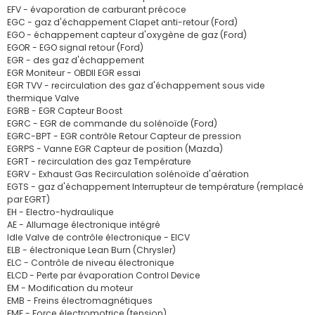
EFV - évaporation de carburant précoce
EGC - gaz d'échappement Clapet anti-retour (Ford)
EGO - échappement capteur d'oxygène de gaz (Ford)
EGOR - EGO signal retour (Ford)
EGR - des gaz d'échappement
EGR Moniteur - OBDII EGR essai
EGR TVV - recirculation des gaz d'échappement sous vide
thermique Valve
EGRB - EGR Capteur Boost
EGRC - EGR de commande du solénoïde (Ford)
EGRC-BPT - EGR contrôle Retour Capteur de pression
EGRPS - Vanne EGR Capteur de position (Mazda)
EGRT - recirculation des gaz Température
EGRV - Exhaust Gas Recirculation solénoïde d'aération
EGTS - gaz d'échappement Interrupteur de température (remplacé
par EGRT)
EH - Electro-hydraulique
AE - Allumage électronique intégré
Idle Valve de contrôle électronique - EICV
ELB - électronique Lean Burn (Chrysler)
ELC - Contrôle de niveau électronique
ELCD - Perte par évaporation Control Device
EM - Modification du moteur
EMB - Freins électromagnétiques
EMF - Force électromotrice (tension)