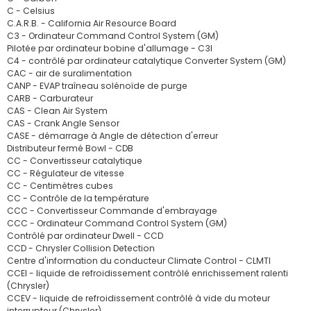
C - Celsius
C.A.R.B. - California Air Resource Board
C3 - Ordinateur Command Control System (GM)
Pilotée par ordinateur bobine d'allumage - C3I
C4 - contrôlé par ordinateur catalytique Converter System (GM)
CAC - air de suralimentation
CANP - EVAP traîneau solénoïde de purge
CARB - Carburateur
CAS - Clean Air System
CAS - Crank Angle Sensor
CASE - démarrage à Angle de détection d'erreur
Distributeur fermé Bowl - CDB
CC - Convertisseur catalytique
CC - Régulateur de vitesse
CC - Centimètres cubes
CC - Contrôle de la température
CCC - Convertisseur Commande d'embrayage
CCC - Ordinateur Command Control System (GM)
Contrôlé par ordinateur Dwell - CCD
CCD - Chrysler Collision Detection
Centre d'information du conducteur Climate Control - CLMTI
CCEI - liquide de refroidissement contrôlé enrichissement ralenti
(Chrysler)
CCEV - liquide de refroidissement contrôlé à vide du moteur
interrupteur (Chrysler)