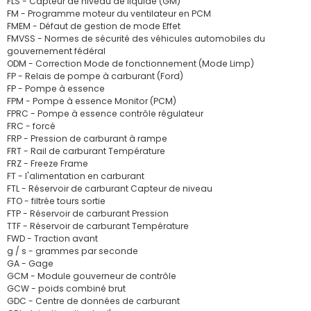
FLS - Capteur de niveau de liquide (GM)
FM - Programme moteur du ventilateur en PCM
FMEM - Défaut de gestion de mode Effet
FMVSS - Normes de sécurité des véhicules automobiles du
gouvernement fédéral
ODM - Correction Mode de fonctionnement (Mode Limp)
FP - Relais de pompe à carburant (Ford)
FP - Pompe à essence
FPM - Pompe à essence Monitor (PCM)
FPRC - Pompe à essence contrôle régulateur
FRC - forcé
FRP - Pression de carburant à rampe
FRT - Rail de carburant Température
FRZ - Freeze Frame
FT - l'alimentation en carburant
FTL - Réservoir de carburant Capteur de niveau
FTO - filtrée tours sortie
FTP - Réservoir de carburant Pression
TTF - Réservoir de carburant Température
FWD - Traction avant
g / s - grammes par seconde
GA - Gage
GCM - Module gouverneur de contrôle
GCW - poids combiné brut
GDC - Centre de données de carburant