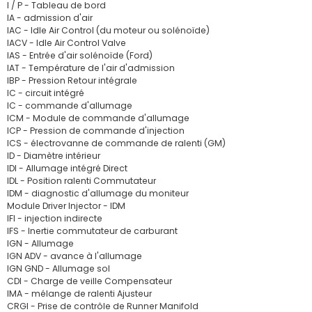
I / P - Tableau de bord
IA - admission d'air
IAC - Idle Air Control (du moteur ou solénoïde)
IACV - Idle Air Control Valve
IAS - Entrée d'air solénoïde (Ford)
IAT - Température de l'air d'admission
IBP - Pression Retour intégrale
IC - circuit intégré
IC - commande d'allumage
ICM - Module de commande d'allumage
ICP - Pression de commande d'injection
ICS - électrovanne de commande de ralenti (GM)
ID - Diamètre intérieur
IDI - Allumage intégré Direct
IDL - Position ralenti Commutateur
IDM - diagnostic d'allumage du moniteur
Module Driver Injector - IDM
IFI - injection indirecte
IFS - Inertie commutateur de carburant
IGN - Allumage
IGN ADV - avance à l'allumage
IGN GND - Allumage sol
CDI - Charge de veille Compensateur
IMA - mélange de ralenti Ajusteur
CRGI - Prise de contrôle de Runner Manifold