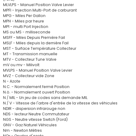
MLVLPS - Manuel Position Valve Levier
MPFI - Injection Multi-Port de carburant
MPG - Miles Per Gallon
MPH - Miles par heure
MPI - multi Port Injection
MS ou MS - milliseconde
MSFF - Miles Depuis Première Fail
MSLF - Miles depuis la dernière Fail
MST - Surface Température Collecteur
MT - Transmission manuelle
MTV - Collecteur Tune Valve
mV ou mv - Milivolt
MVLPS - Manuel Position Valve Levier
MVZ - Collecteur vide Zone
N - Azote
N.C. - Normalement fermé Position
N.ö. - Normalement ouvert Position
N / MIL - Un jeu de codes sans demande MIL
N / V - Vitesse de l'arbre d'entrée de la vitesse des véhicules
NDIR - dispersion infrarouge non
NDS - lecteur Neutre Commutateur
NGS - Neutre vitesse Switch (Ford)
GNV - Gaz Naturel Véhicules
Nm - Newton Mètres
NOx - Oxydes d'azote