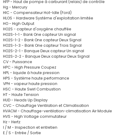
HFP - Haut de pompe à carburant (relais) de contrôle
Hg - Mercury
HIC - Compensateur Hot-Idle (Ford)
HLOS - Hardware Système d'exploitation limitée
HO - High Output
HO2S - capteur d'oxygène chauffée
HO2S-1-1 - Bank One capteur Un signal
HO2S-1-2 - Bank One capteur Deux Signal
HO2S-1-3 - Bank One capteur Trois Signal
HO2S-2-1 - Banque Deux capteur Un signal
HO2S-2-2 - Banque Deux capteur Deux Signal
CV - Puissance
HPC - High Pressure Coupez
HPL - liquide à haute pression
HPS - Système haute performance
VPH - vapeur haute pression
HSC - Haute Swirl Combustion
HT - Haute Tension
HUD - Heads Up Display
CVC - Chauffage Ventilation et Climatisation
HVACM - Chauffage-ventilation-climatisation Air Module
HVS - High Voltage commutateur
Hz - Hertz
I / M - Inspection et entretien
E / S - Entrée / Sortie