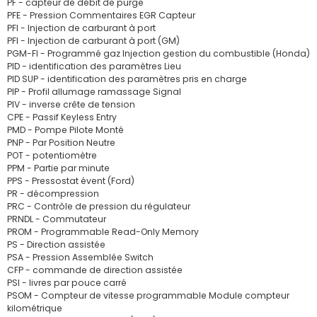
PF - capteur de débit de purge
PFE - Pression Commentaires EGR Capteur
PFI - Injection de carburant à port
PFI - Injection de carburant à port (GM)
PGM-FI - Programmé gaz Injection gestion du combustible (Honda)
PID - identification des paramètres Lieu
PID SUP - identification des paramètres pris en charge
PIP - Profil allumage ramassage Signal
PIV - inverse crête de tension
CPE - Passif Keyless Entry
PMD - Pompe Pilote Monté
PNP - Par Position Neutre
POT - potentiomètre
PPM - Partie par minute
PPS - Pressostat évent (Ford)
PR - décompression
PRC - Contrôle de pression du régulateur
PRNDL - Commutateur
PROM - Programmable Read-Only Memory
PS - Direction assistée
PSA - Pression Assemblée Switch
CFP - commande de direction assistée
PSI - livres par pouce carré
PSOM - Compteur de vitesse programmable Module compteur
kilométrique