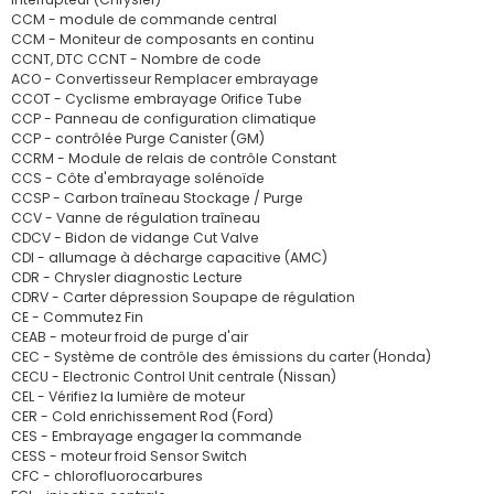
CCM - module de commande central
CCM - Moniteur de composants en continu
CCNT, DTC CCNT - Nombre de code
ACO - Convertisseur Remplacer embrayage
CCOT - Cyclisme embrayage Orifice Tube
CCP - Panneau de configuration climatique
CCP - contrôlée Purge Canister (GM)
CCRM - Module de relais de contrôle Constant
CCS - Côte d'embrayage solénoïde
CCSP - Carbon traîneau Stockage / Purge
CCV - Vanne de régulation traîneau
CDCV - Bidon de vidange Cut Valve
CDI - allumage à décharge capacitive (AMC)
CDR - Chrysler diagnostic Lecture
CDRV - Carter dépression Soupape de régulation
CE - Commutez Fin
CEAB - moteur froid de purge d'air
CEC - Système de contrôle des émissions du carter (Honda)
CECU - Electronic Control Unit centrale (Nissan)
CEL - Vérifiez la lumière de moteur
CER - Cold enrichissement Rod (Ford)
CES - Embrayage engager la commande
CESS - moteur froid Sensor Switch
CFC - chlorofluorocarbures