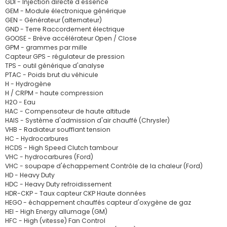
GDI - Injection directe d'essence
GEM - Module électronique générique
GEN - Générateur (alternateur)
GND - Terre Raccordement électrique
GOOSE - Brève accélérateur Open / Close
GPM - grammes par mille
Capteur GPS - régulateur de pression
TPS - outil générique d'analyse
PTAC - Poids brut du véhicule
H - Hydrogène
H / CRPM - haute compression
H2O - Eau
HAC - Compensateur de haute altitude
HAIS - Système d'admission d'air chauffé (Chrysler)
VHB - Radiateur soufflant tension
HC - Hydrocarbures
HCDS - High Speed Clutch tambour
VHC - hydrocarbures (Ford)
VHC - soupape d'échappement Contrôle de la chaleur (Ford)
HD - Heavy Duty
HDC - Heavy Duty refroidissement
HDR-CKP - Taux capteur CKP Haute données
HEGO - échappement chauffés capteur d'oxygène de gaz
HEI - High Energy allumage (GM)
HFC - High (vitesse) Fan Control