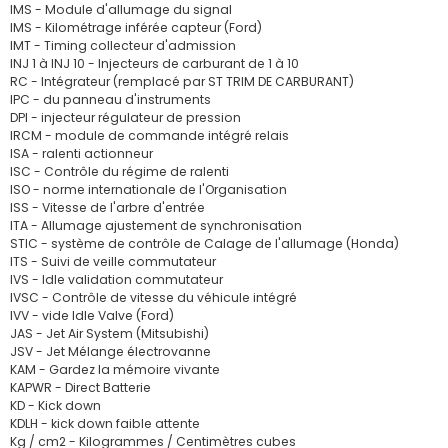
IMS - Module d'allumage du signal
IMS - Kilométrage inférée capteur (Ford)
IMT - Timing collecteur d'admission
INJ 1 à INJ 10 - Injecteurs de carburant de 1 à 10
RC - Intégrateur (remplacé par ST TRIM DE CARBURANT)
IPC - du panneau d'instruments
DPI - injecteur régulateur de pression
IRCM - module de commande intégré relais
ISA - ralenti actionneur
ISC - Contrôle du régime de ralenti
ISO - norme internationale de l'Organisation
ISS - Vitesse de l'arbre d'entrée
ITA - Allumage ajustement de synchronisation
STIC - système de contrôle de Calage de l'allumage (Honda)
ITS - Suivi de veille commutateur
IVS - Idle validation commutateur
IVSC - Contrôle de vitesse du véhicule intégré
IVV - vide Idle Valve (Ford)
JAS - Jet Air System (Mitsubishi)
JSV - Jet Mélange électrovanne
KAM - Gardez la mémoire vivante
KAPWR - Direct Batterie
KD - Kick down
KDLH - kick down faible attente
Kg / cm2 - Kilogrammes / Centimètres cubes