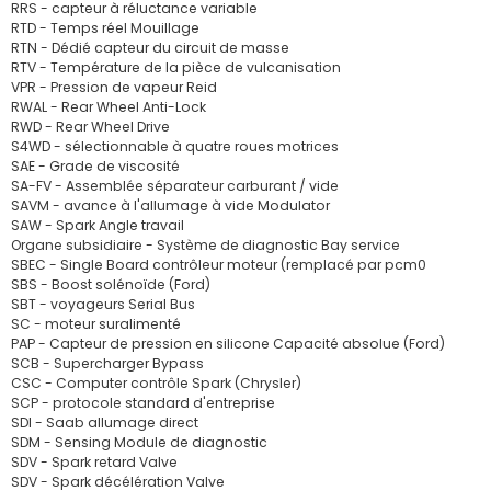
RRS - capteur à réluctance variable
RTD - Temps réel Mouillage
RTN - Dédié capteur du circuit de masse
RTV - Température de la pièce de vulcanisation
VPR - Pression de vapeur Reid
RWAL - Rear Wheel Anti-Lock
RWD - Rear Wheel Drive
S4WD - sélectionnable à quatre roues motrices
SAE - Grade de viscosité
SA-FV - Assemblée séparateur carburant / vide
SAVM - avance à l'allumage à vide Modulator
SAW - Spark Angle travail
Organe subsidiaire - Système de diagnostic Bay service
SBEC - Single Board contrôleur moteur (remplacé par pcm0
SBS - Boost solénoïde (Ford)
SBT - voyageurs Serial Bus
SC - moteur suralimenté
PAP - Capteur de pression en silicone Capacité absolue (Ford)
SCB - Supercharger Bypass
CSC - Computer contrôle Spark (Chrysler)
SCP - protocole standard d'entreprise
SDI - Saab allumage direct
SDM - Sensing Module de diagnostic
SDV - Spark retard Valve
SDV - Spark décélération Valve