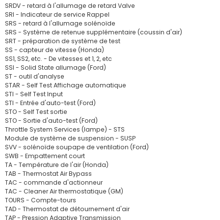
SRDV - retard à l'allumage de retard Valve
SRI - Indicateur de service Rappel
SRS - retard à l'allumage solénoïde
SRS - Système de retenue supplémentaire (coussin d'air)
SRT - préparation de système de test
SS - capteur de vitesse (Honda)
SS1, SS2, etc. - De vitesses et 1, 2, etc
SSI - Solid State allumage (Ford)
ST - outil d'analyse
STAR - Self Test Affichage automatique
STI - Self Test Input
STI - Entrée d'auto-test (Ford)
STO - Self Test sortie
STO - Sortie d'auto-test (Ford)
Throttle System Services (lampe) - STS
Module de système de suspension - SUSP
SVV - solénoïde soupape de ventilation (Ford)
SWB - Empattement court
TA - Température de l'air (Honda)
TAB - Thermostat Air Bypass
TAC - commande d'actionneur
TAC - Cleaner Air thermostatique (GM)
TOURS - Compte-tours
TAD - Thermostat de détournement d'air
TAP - Pression Adaptive Transmission