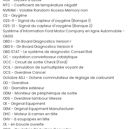
NTC - Coefficient de température négatif
NVRAM - Volatile Random Access Memory non
O2 - Oxygène
O2S-11 - Signal du capteur d'oxygène (Banque 1)
O2S-21 - Signal du capteur d'oxygène (Banque 2)
Système d'Information Ford Motor Company en ligne Automobile -
OASIS
OBD I - On Board Diagnostics Version I
OBD II - On Board Diagnostics Version II
OBD STAT - Le système de diagnostic Conseil Etat
OC - oxydation convertisseur catalytique
OCC - Circuit de sortie Check (Ford)
OCIL - annulation de surmultipliée voyant de
OCS - Overdrive Cancel
Octobre ADJ - Octane commutateur de réglage de carburant
OD - Overdrive
OD - Diamètre extérieur
ODM - Moniteur de périphérique de sortie
ODS - Overdrive tambour Vitesse
OE - Original Equipment
OEM - Original Equipment Manufacturer
OHC - Moteur à cames en tête
OHV - à soupapes en tête
OL - en boucle ouverte