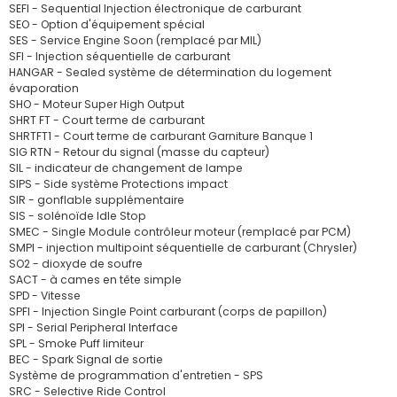
SEFI - Sequential Injection électronique de carburant
SEO - Option d'équipement spécial
SES - Service Engine Soon (remplacé par MIL)
SFI - Injection séquentielle de carburant
HANGAR - Sealed système de détermination du logement
évaporation
SHO - Moteur Super High Output
SHRT FT - Court terme de carburant
SHRTFT1 - Court terme de carburant Garniture Banque 1
SIG RTN - Retour du signal (masse du capteur)
SIL - indicateur de changement de lampe
SIPS - Side système Protections impact
SIR - gonflable supplémentaire
SIS - solénoïde Idle Stop
SMEC - Single Module contrôleur moteur (remplacé par PCM)
SMPI - injection multipoint séquentielle de carburant (Chrysler)
SO2 - dioxyde de soufre
SACT - à cames en tête simple
SPD - Vitesse
SPFI - Injection Single Point carburant (corps de papillon)
SPI - Serial Peripheral Interface
SPL - Smoke Puff limiteur
BEC - Spark Signal de sortie
Système de programmation d'entretien - SPS
SRC - Selective Ride Control