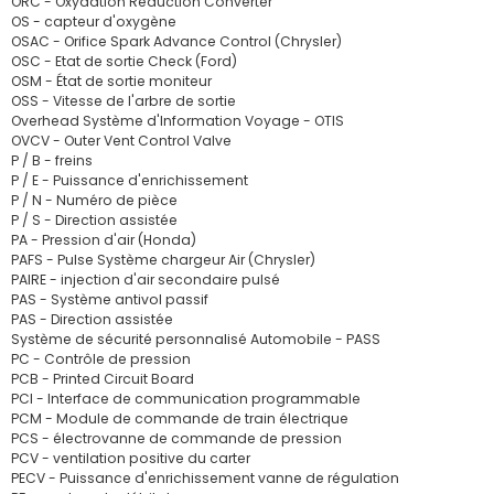
ORC - Oxydation Réduction Converter
OS - capteur d'oxygène
OSAC - Orifice Spark Advance Control (Chrysler)
OSC - Etat de sortie Check (Ford)
OSM - État de sortie moniteur
OSS - Vitesse de l'arbre de sortie
Overhead Système d'Information Voyage - OTIS
OVCV - Outer Vent Control Valve
P / B - freins
P / E - Puissance d'enrichissement
P / N - Numéro de pièce
P / S - Direction assistée
PA - Pression d'air (Honda)
PAFS - Pulse Système chargeur Air (Chrysler)
PAIRE - injection d'air secondaire pulsé
PAS - Système antivol passif
PAS - Direction assistée
Système de sécurité personnalisé Automobile - PASS
PC - Contrôle de pression
PCB - Printed Circuit Board
PCI - Interface de communication programmable
PCM - Module de commande de train électrique
PCS - électrovanne de commande de pression
PCV - ventilation positive du carter
PECV - Puissance d'enrichissement vanne de régulation