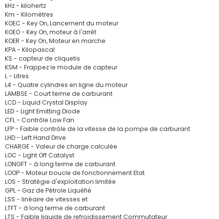
kHz - kilohertz
Km - Kilomètres
KOEC - Key On, Lancement du moteur
KOEO - Key On, moteur à l'arrêt
KOER - Key On, Moteur en marche
KPA - Kilopascal
KS - capteur de cliquetis
KSM - Frappez le module de capteur
L - Litres
L4 - Quatre cylindres en ligne du moteur
LAMBSE - Court terme de carburant
LCD - Liquid Crystal Display
LED - Light Emitting Diode
CFL - Contrôle Low Fan
LFP - Faible contrôle de la vitesse de la pompe de carburant
LHD - Left Hand Drive
CHARGE - Valeur de charge calculée
LOC - Light Off Catalyst
LONGFT - à long terme de carburant
LOOP - Moteur boucle de fonctionnement Etat
LOS - Stratégie d'exploitation limitée
GPL - Gaz de Pétrole Liquéfié
LSS - linéaire de vitesses et
LTFT - à long terme de carburant
LTS - Faible liquide de refroidissement Commutateur