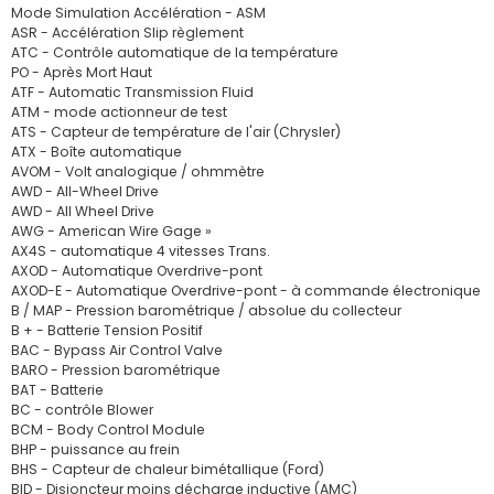
Mode Simulation Accélération - ASM
ASR - Accélération Slip règlement
ATC - Contrôle automatique de la température
PO - Après Mort Haut
ATF - Automatic Transmission Fluid
ATM - mode actionneur de test
ATS - Capteur de température de l'air (Chrysler)
ATX - Boîte automatique
AVOM - Volt analogique / ohmmètre
AWD - All-Wheel Drive
AWD - All Wheel Drive
AWG - American Wire Gage »
AX4S - automatique 4 vitesses Trans.
AXOD - Automatique Overdrive-pont
AXOD-E - Automatique Overdrive-pont - à commande électronique
B / MAP - Pression barométrique / absolue du collecteur
B + - Batterie Tension Positif
BAC - Bypass Air Control Valve
BARO - Pression barométrique
BAT - Batterie
BC - contrôle Blower
BCM - Body Control Module
BHP - puissance au frein
BHS - Capteur de chaleur bimétallique (Ford)
BID - Disjoncteur moins décharge inductive (AMC)