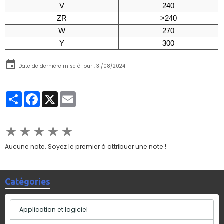
V
240
ZR
>240
W
270
Y
300
Date de dernière mise à jour : 31/08/2024
Partager
Facebook
X
Email
★
★
★
★
★
Aucune note. Soyez le premier à attribuer une note !
Catégories
Application et logiciel