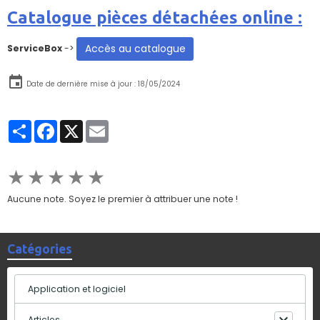
Catalogue pièces détachées online :
Accès au catalogue
ServiceBox
->
Date de dernière mise à jour : 18/05/2024
Partager
Facebook
X
Email
★
★
★
★
★
Aucune note. Soyez le premier à attribuer une note !
Catégories
Application et logiciel
Articles