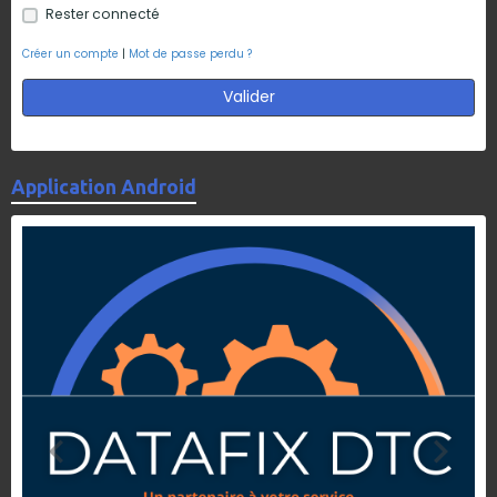
Rester connecté
Créer un compte
|
Mot de passe perdu ?
Valider
Application Android