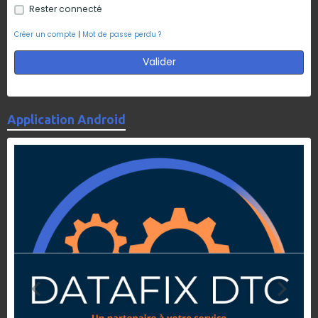
Rester connecté
Créer un compte
|
Mot de passe perdu ?
Valider
Application Android