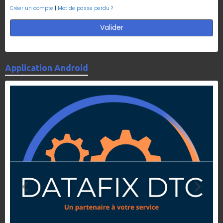
Créer un compte
|
Mot de passe perdu ?
Valider
Application Android