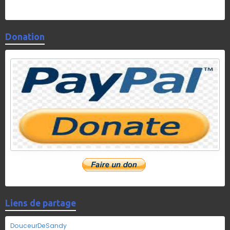
Donation
Liens de partage
DouceurDeSandy