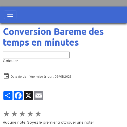
Conversion Bareme des
temps en minutes
Calculer
Date de dernière mise à jour : 09/01/2023
Partager
Facebook
X
Email
★
★
★
★
★
Aucune note. Soyez le premier à attribuer une note !