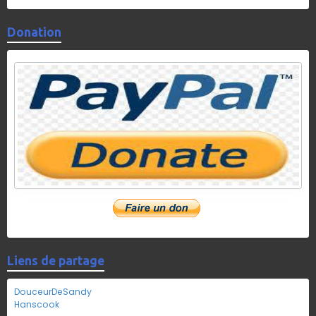
Donation
Liens de partage
DouceurDeSandy
Hanscook