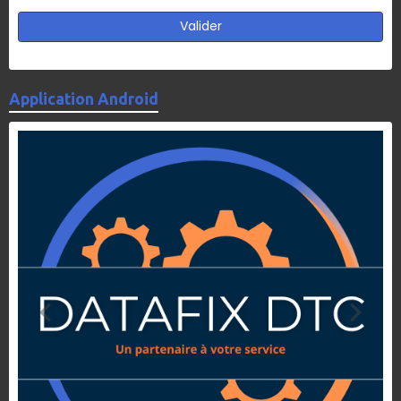
Valider
Application Android