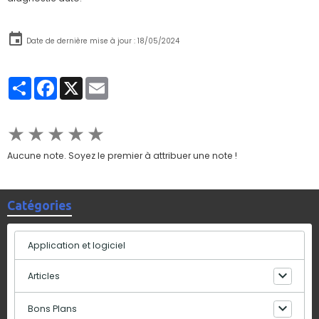
Date de dernière mise à jour : 18/05/2024
Partager
Facebook
X
Email
★
★
★
★
★
Aucune note. Soyez le premier à attribuer une note !
Catégories
Application et logiciel
Articles
Bons Plans