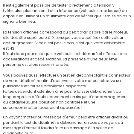
Il est également possible de tester directement la tension V
(véhicules plus anciens) et la fréquence (véhicules modernes) du
capteur en utilisant un multimètre afin de vérifier que l’émission d’un
signal a bien lieu.
La tension affichée correspond au débit d’air aspiré par le moteur,
elle doit être supérieure à 0. Lorsque vous accélérez cette valeur
doit augmenter. Si ce n’est pas le cas, c’est que votre débitmètre
est HS.
Il faut donc pour cela que le véhicule soit démarré et effectue des
accélérations et décélérations. La présence d’une deuxième
personne est alors recommandée.
Vous pouvez aussi effectuer un test en déconnectant le connecteur
de votre débitmètre afin d’observer si votre moteur retrouve sa
puissance et voit ses problèmes disparaître.
Faites cependant attention à ne pas le laisser débrancher trop
longtemps, les défauts concernant un risque d’endommagement
du catalyseur, une pollution non contrôlée et une
surconsommation pourraient apparaître !
Un voyant moteur ou message d'erreur peux être afficher avant ou
pendant le test du débitmètre débrancher, en cas de voyant ou
message d'erreur. Il faudra faire un passage à la valise de
diagnostic auto.