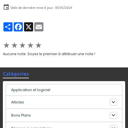
Date de dernière mise à jour : 18/05/2024
Partager
Facebook
X
Email
★
★
★
★
★
Aucune note. Soyez le premier à attribuer une note !
Catégories
Application et logiciel
Articles
Bons Plans